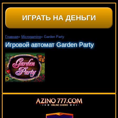
ИГРАТЬ НА ДЕНЬГИ
Главная
»
Microgaming
»
Garden Party
Игровой автомат Garden Party