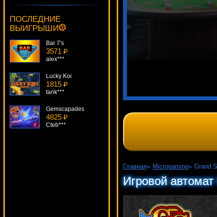
Cosmic Cat
700 ₽
ПОСЛЕДНИЕ
Cteb***
ВЫИГРЫШИ
Bar 7's
3571 ₽
alex***
Lucky Koi
1815 ₽
tank***
Gemscapades
4825 ₽
Cteb***
Jimi Hendrix
4269 ₽
number***
Главная
»
Microgaming
»
Grand 
Mr Vegas
Игровой автомат
3147 ₽
SmileLow***
Blood Suckers
4682 ₽