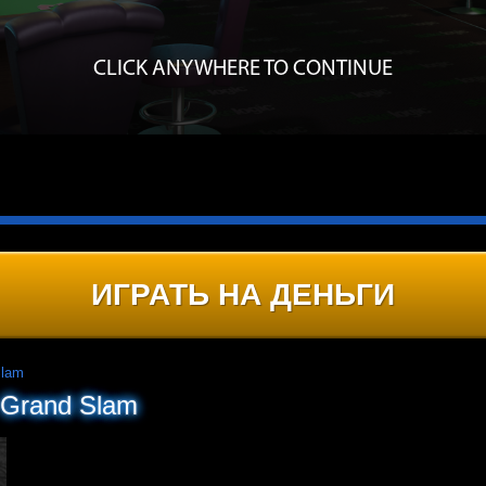
ИГРАТЬ НА ДЕНЬГИ
Slam
 Grand Slam