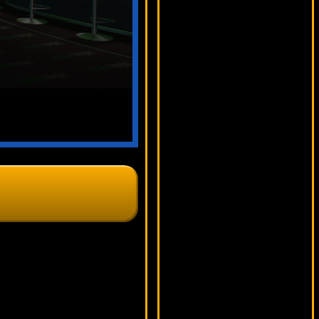
14222 ₽
lucky***
Untamed Giant Panda
13231 ₽
drink***