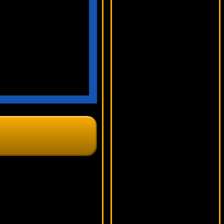
12562 ₽
drink***
Orca
8313 ₽
Lucy***