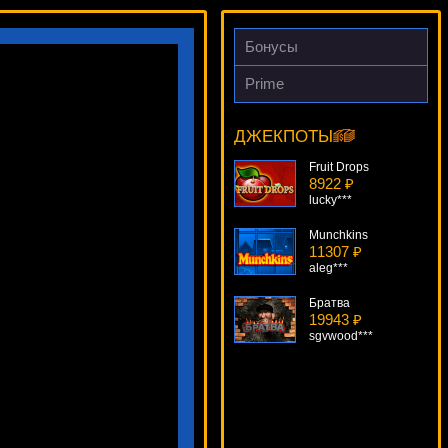
Бонусы
Prime
Katana
17132 ₽
Egoistik***
ДЖЕКПОТЫ
Fruit Drops
8922 ₽
lucky***
Munchkins
11307 ₽
aleg***
Братва
19943 ₽
sgvwood***
Lord Of The Ocean
10465 ₽
sgvwood***
Spingo