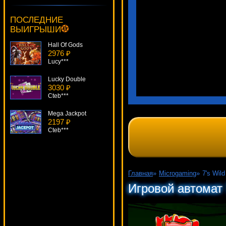
Rex
2659 ₽
ПОСЛЕДНИЕ
number***
ВЫИГРЫШИ
Hall Of Gods
2976 ₽
Lucy***
Lucky Double
3030 ₽
Cteb***
Mega Jackpot
2197 ₽
Cteb***
Pharaoh's Gold II
283 ₽
Serg***
Главная
»
Microgaming
»
7's Wild
Lucky Drink
Игровой автомат 
845 ₽
sgvwood***
Always Hot
3447 ₽