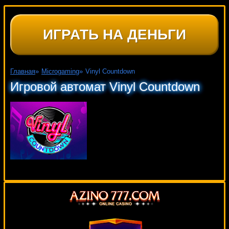
ИГРАТЬ НА ДЕНЬГИ
Главная
»
Microgaming
»
Vinyl Countdown
Игровой автомат Vinyl Countdown