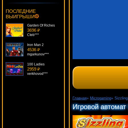
Dragon Island
684 ₽
ПОСЛЕДНИЕ
number***
ВЫИГРЫШИ
Garden Of Riches
3696 ₽
Cteb***
Iron Man 2
4536 ₽
mgarkunov***
100 Ladies
2959 ₽
verkhovod***
Dead Or Alive
2773 ₽
Deni***
Главная
»
Microgaming
»
Sizzlin
Triangulation
Игровой автомат 
4421 ₽
superman***
T-Rex
3109 ₽