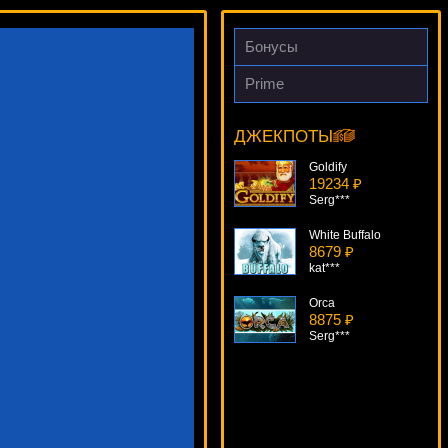
Бонусы
Prime
Mayan Bingo
6599 ₽
Cteb***
ДЖЕКПОТЫ
Goldify
19234 ₽
Serg***
White Buffalo
8679 ₽
kat***
Orca
8875 ₽
Serg***
Win Spinner
14706 ₽
beautif***
Big Bang