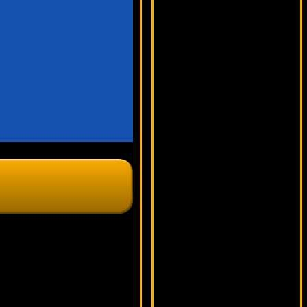
7657 ₽
drink***
Iron Man
13374 ₽
sgvwood***