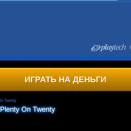
ИГРАТЬ НА ДЕНЬГИ
On Twenty
Plenty On Twenty