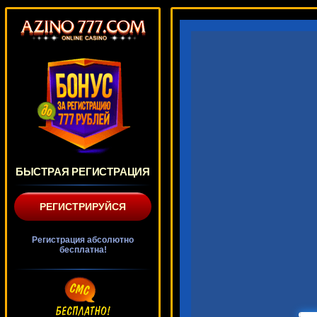
БЫСТРАЯ РЕГИСТРАЦИЯ
РЕГИСТРИРУЙСЯ
Регистрация абсолютно
бесплатна!