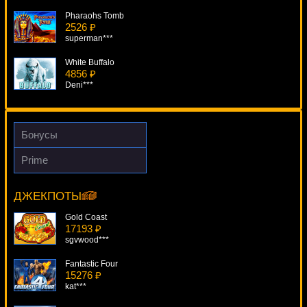
Pharaohs Tomb
2526 ₽
superman***
White Buffalo
4856 ₽
Deni***
Cash Balloons
2722 ₽
mgarkunov***
Бонусы
Captain Cash
Prime
1509 ₽
Orca
Egoistik***
6425 ₽
drink***
ДЖЕКПОТЫ
Lucky Haunter
3380 ₽
Gold Coast
Gamer***
17193 ₽
sgvwood***
Fantastic Four
15276 ₽
kat***