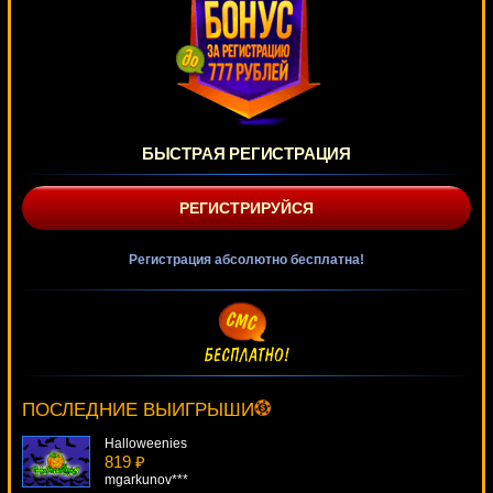
БЫСТРАЯ РЕГИСТРАЦИЯ
РЕГИСТРИРУЙСЯ
Регистрация абсолютно бесплатна!
Panther Moon
2820 ₽
Deni***
ПОСЛЕДНИЕ ВЫИГРЫШИ
Halloweenies
819 ₽
mgarkunov***