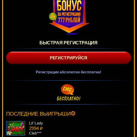
БЫСТРАЯ РЕГИСТРАЦИЯ
РЕГИСТРИРУЙСЯ
Регистрация абсолютно бесплатна!
Magic 81 Lines
4115 ₽
Gamer***
ПОСЛЕДНИЕ ВЫИГРЫШИ
Lil' Lady
2994 ₽
Cteb***