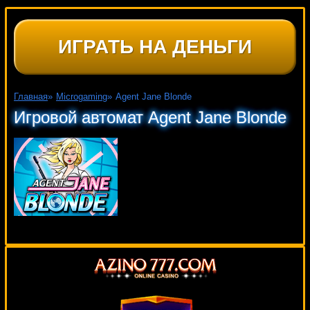
ИГРАТЬ НА ДЕНЬГИ
Главная
»
Microgaming
»
Agent Jane Blonde
Игровой автомат Agent Jane Blonde