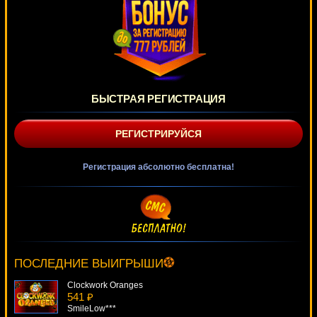
БЫСТРАЯ РЕГИСТРАЦИЯ
РЕГИСТРИРУЙСЯ
Регистрация абсолютно бесплатна!
Vegas Strip Blackjack
2214 ₽
blogolet***
ПОСЛЕДНИЕ ВЫИГРЫШИ
Clockwork Oranges
541 ₽
SmileLow***