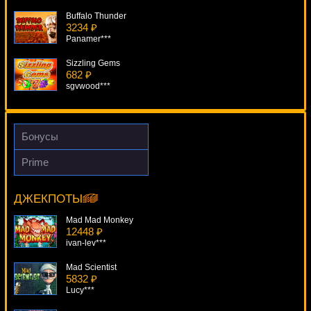
Buffalo Thunder
3234 ₽
Panamer***
Sizzling Gems
682 ₽
sgvwood***
Crazy 7
2956 ₽
ivan-lev***
Бонусы
Flamenco Roses
Prime
4314 ₽
Divine Fortune
drink***
8840 ₽
mgarkunov***
ДЖЕКПОТЫ
Egyptian Heroes
3542 ₽
Mad Mad Monkey
SmileLow***
12448 ₽
ivan-lev***
Mad Scientist
5832 ₽
Lucy***